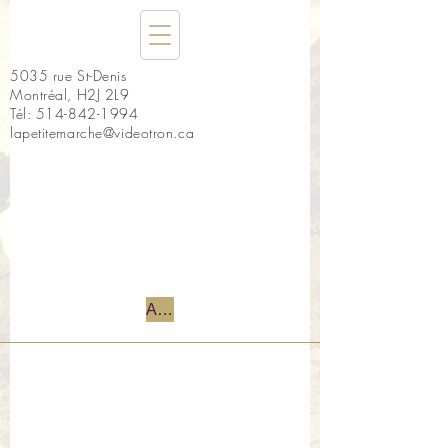
5035 rue St-Denis
Montréal, H2J 2L9
Tél:
514-842-1994
lapetitemarche@videotron.ca
Accueil