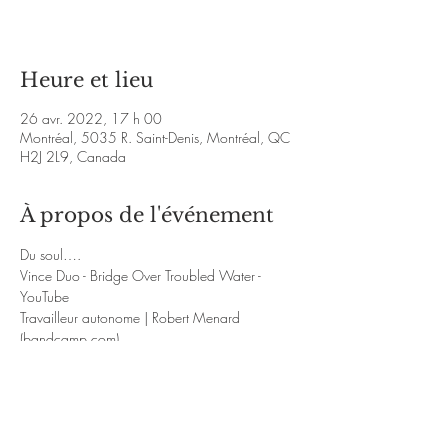
Heure et lieu
26 avr. 2022, 17 h 00
Montréal, 5035 R. Saint-Denis, Montréal, QC
H2J 2L9, Canada
À propos de l'événement
Du soul….
Vince Duo - Bridge Over Troubled Water - 
YouTube
Travailleur autonome | Robert Menard 
(bandcamp.com)
Me and miss Jones | Robert Menard 
(bandcamp.com)
Du Jazz…
Vince Duo - Good Bait - YouTube