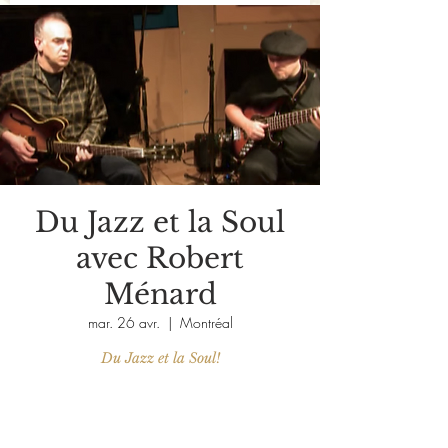
Du Jazz et la Soul
avec Robert
Ménard
mar. 26 avr.
  |  
Montréal
Du Jazz et la Soul!
Aucun billet en vente
Voir d'autres événements