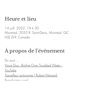
Heure et lieu
14 juill. 2022, 19 h 30
Montréal, 5035 R. Saint-Denis, Montréal, QC
H2J 2L9, Canada
À propos de l'événement
Du soul….
Vince Duo - Bridge Over Troubled Water - 
YouTube
Travailleur autonome | Robert Menard 
(bandcamp.com)
Me and miss Jones | Robert Menard 
(bandcamp.com)
Du Jazz…
Vince Duo - Good Bait - YouTube