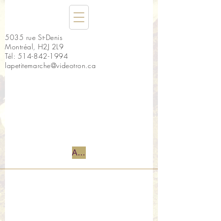
5035 rue St-Denis
Montréal, H2J 2L9
Tél:
514-842-1994
lapetitemarche@videotron.ca
Accueil