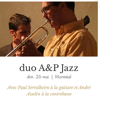
duo A&P Jazz
dim. 26 mai
  |  
Montréal
Avec Paul Serralheiro à la guitare et André
Asselin à la contrebasse
Aucun billet en vente
Voir d'autres événements