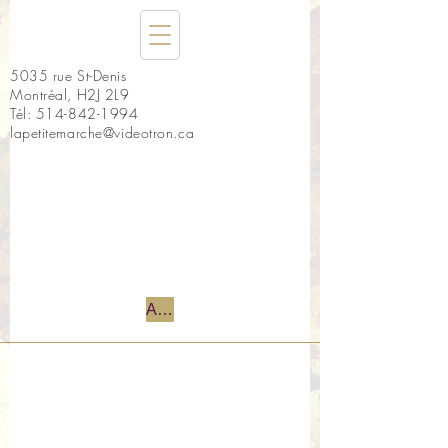
5035 rue St-Denis
Montréal, H2J 2L9
Tél:
514-842-1994
lapetitemarche@videotron.ca
Accueil