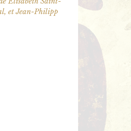
e Elisabeth Saint-
l, et Jean-Philipp
illet en vente
utres événements