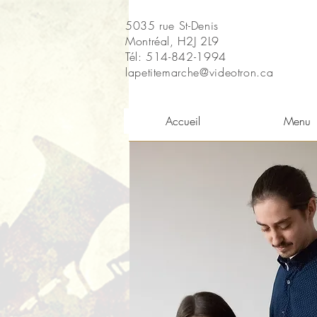
5035 rue St-Denis
Montréal, H2J 2L9
Tél: 514-842-1994
lapetitemarche@videotron.ca
Accueil
Menu