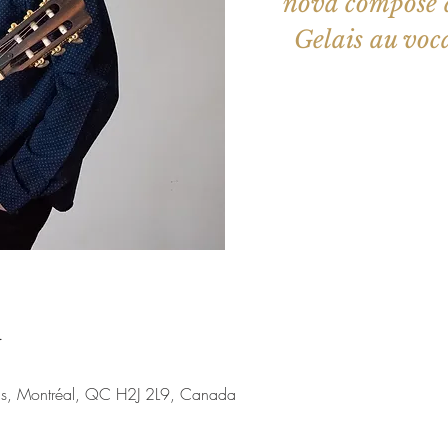
nova composé d
Gelais au voca
Aucun b
Voir d'a
u
nis, Montréal, QC H2J 2L9, Canada