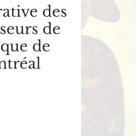
ative des
seurs de
que de
tréal
illet en vente
utres événements