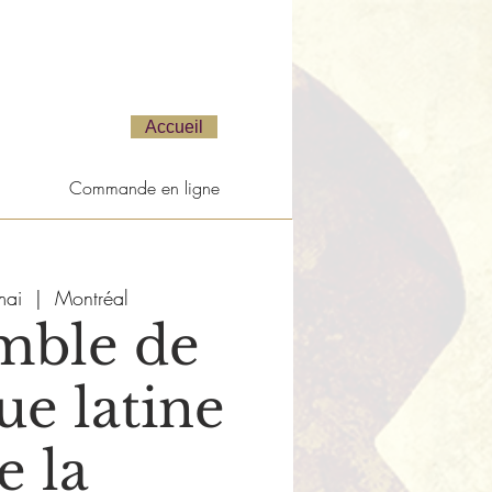
Accueil
Commande en ligne
mai
  |  
Montréal
mble de
e latine
e la