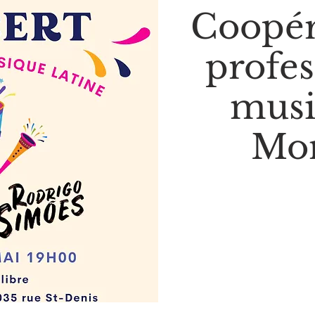
Coopér
profes
musi
Mon
Aucun b
Voir d'a