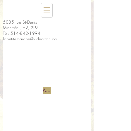
5035 rue St-Denis
Montréal, H2J 2L9
Tél:
514-842-1994
lapetitemarche@videotron.ca
Accueil