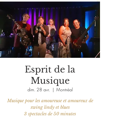
Esprit de la
Musique
dim. 28 avr.
  |  
Montréal
Musique pour les amoureuse et amoureux de
swing lindy et blues
3 spectacles de 50 minutes
Aucun billet en vente