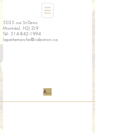
5035 rue St-Denis
Montréal, H2J 2L9
Tél:
514-842-1994
lapetitemarche@videotron.ca
Accueil