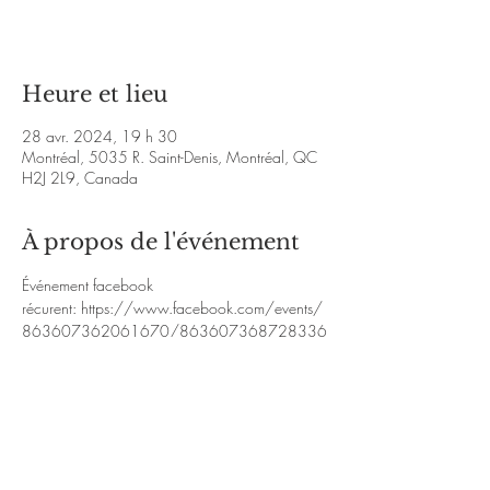
Voir d'autres événements
Heure et lieu
28 avr. 2024, 19 h 30
Montréal, 5035 R. Saint-Denis, Montréal, QC
H2J 2L9, Canada
À propos de l'événement
Événement facebook 
récurent: 
https://www.facebook.com/events/
863607362061670/863607368728336
/
www.espritdelamusique.com
https://www.yo
utube.com/@christopherclivemich
event
Organizer: PETITE - COVID
PETITE - COVID