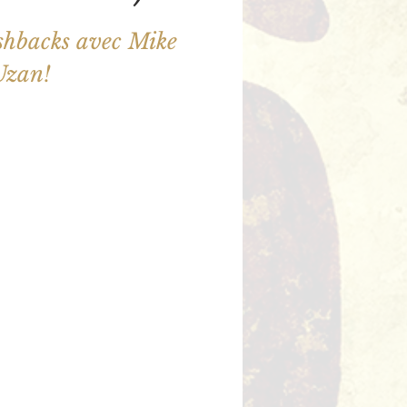
shbacks avec Mike
Uzan!
illet en vente
utres événements