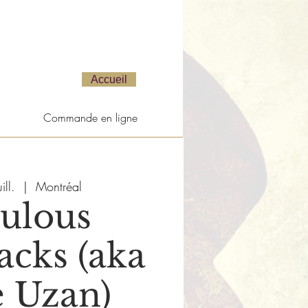
Accueil
Commande en ligne
ill.
  |  
Montréal
ulous
acks (aka
 Uzan)