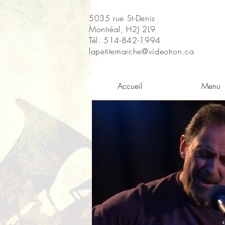
5035 rue St-Denis
Montréal, H2J 2L9
Tél: 514-842-1994
lapetitemarche@videotron.ca
Accueil
Menu