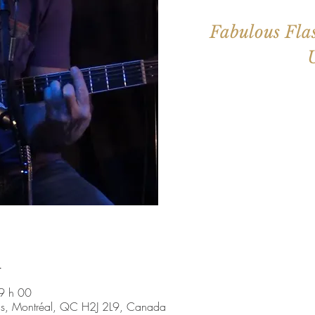
Fabulous Fla
Aucun b
Voir d'a
u
19 h 00
nis, Montréal, QC H2J 2L9, Canada