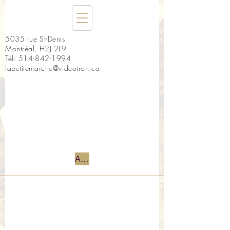
5035 rue St-Denis
Montréal, H2J 2L9
Tél:
514-842-1994
lapetitemarche@videotron.ca
Accueil