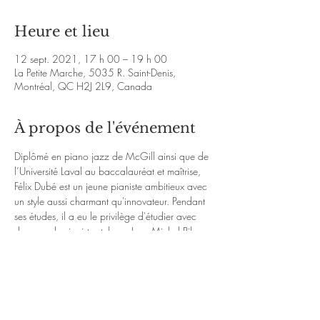
Heure et lieu
12 sept. 2021, 17 h 00 – 19 h 00
La Petite Marche, 5035 R. Saint-Denis,
Montréal, QC H2J 2L9, Canada
À propos de l'événement
Diplômé en piano jazz de McGill ainsi que de 
l’Université Laval au baccalauréat et maîtrise, 
Félix Dubé est un jeune pianiste ambitieux avec 
un style aussi charmant qu'innovateur. Pendant 
ses études, il a eu le privilège d'étudier avec 
des grands pianistes tel que Jean-Michel Pilc, 
Rafael Zaldivar ainsi que Sébastien 
Champagne. Félix a également assisté à des 
classes maître de grands pianistes tels que 
Lorraine Desmarais, Oliver Jones ainsi que 
Marc Copland.