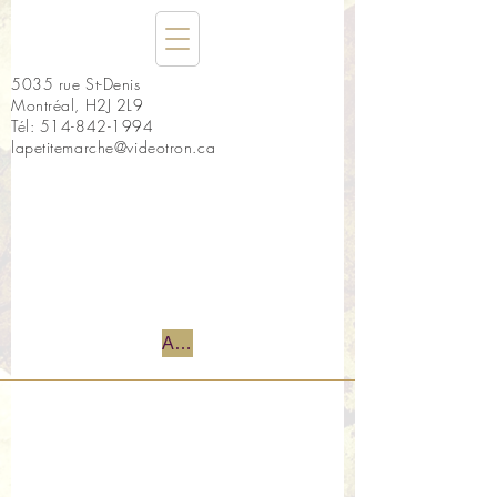
5035 rue St-Denis
Montréal, H2J 2L9
Tél:
514-842-1994
lapetitemarche@videotron.ca
Accueil