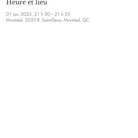
Heure et lieu
01 avr. 2025, 21 h 30 – 21 h 35
Montréal, 5035 R. Saint-Denis, Montréal, QC
H2J 2L9, Canada