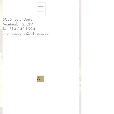
5035 rue St-Denis
Montréal, H2J 2L9
Tél:
514-842-1994
lapetitemarche@videotron.ca
Accueil