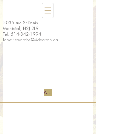
5035 rue St-Denis
Montréal, H2J 2L9
Tél:
514-842-1994
lapetitemarche@videotron.ca
Accueil