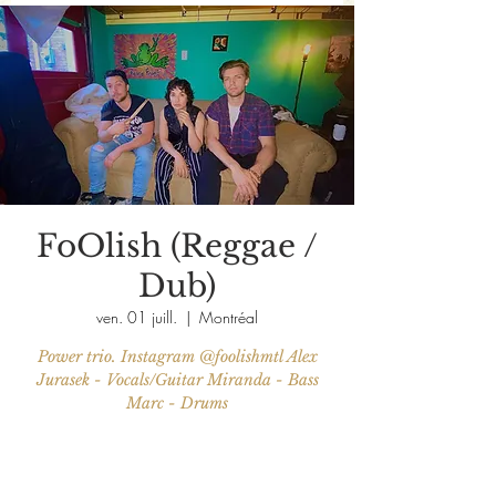
FoOlish (Reggae /
Dub)
ven. 01 juill.
  |  
Montréal
Power trio. Instagram @foolishmtl Alex
Jurasek - Vocals/Guitar Miranda - Bass
Marc - Drums
Aucun billet en vente