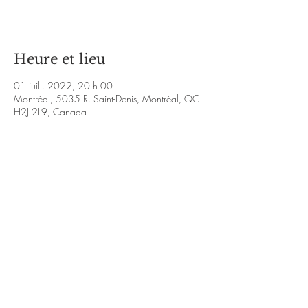
Voir d'autres événements
Heure et lieu
01 juill. 2022, 20 h 00
Montréal, 5035 R. Saint-Denis, Montréal, QC
H2J 2L9, Canada
À propos de l'événement
https://www.facebook.com/FoOlishMTL