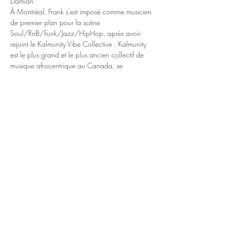
Damian. 
À Montréal, Frank s'est imposé comme musicien 
de premier plan pour la scène 
Soul/RnB/Funk/Jazz/HipHop, après avoir 
rejoint le Kalmunity Vibe Collective . Kalmunity 
est le plus grand et le plus ancien collectif de 
musique afrocentrique au Canada, se 
produisant deux fois par semaine depuis plus 
d'une décennie. Il est devenu un membre 
fondateur d'Urban Science, organisant la jam 
session hiphop LeCypher  tous les jeudis soirs 
depuis 2014. Entretenant une carrière 
prolifique en tant que sideman, Frank a joué et 
enregistré avec des groupes et des artistes tels 
que Kallitechnis, Samito, Nomadic Massive, 
Vox Sambou,…
En lire plus >