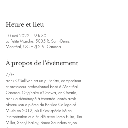
Voir d'autres événements
Heure et lieu
10 mai 2022, 19 h 30
La Petite Marche, 5035 R. Saint-Denis,
Montréal, QC H2J 2L9, Canada
À propos de l'événement
//FR
Frank O'Sullivan est un guitariste, compositeur 
et professeur professionnel basé à Montréal, 
Canada. Originaire d'Ottawa, en Ontario, 
Frank a déménagé à Montréal après avoir 
obtenu son diplôme du Berklee College of 
Music en 2012, où il s'est spécialisé en 
interprétation et a étudié avec Tomo Fujita, Tim 
Miller, Sheryl Bailey, Bruce Saunders et Jon 