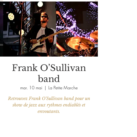
Frank O’Sullivan
band
mar. 10 mai
  |  
La Petite Marche
Retrouvez Frank O'Sullivan band pour un
show de jazz aux rythmes endiablés et
envoutants.
Les billets ne sont pas en vente