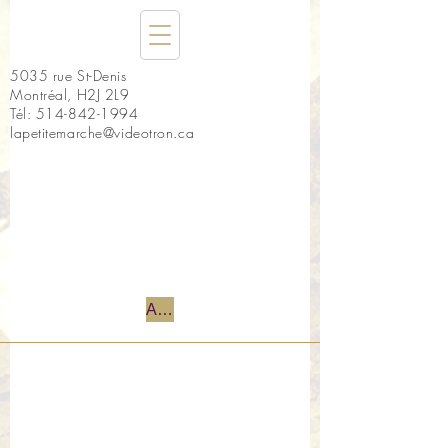
5035 rue St-Denis
Montréal, H2J 2L9
Tél:
514-842-1994
lapetitemarche@videotron.ca
Accueil