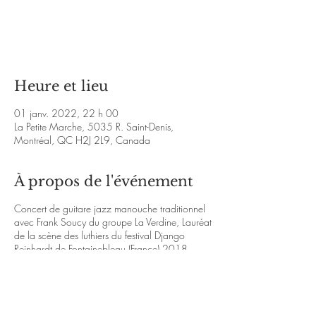
Les billets ne sont pas en vente
Voir d'autres événements
Heure et lieu
01 janv. 2022, 22 h 00
La Petite Marche, 5035 R. Saint-Denis,
Montréal, QC H2J 2L9, Canada
À propos de l'événement
Concert de guitare jazz manouche traditionnel
avec Frank Soucy du groupe La Verdine, Lauréat
de la scène des luthiers du festival Django
Reinhardt de Fontainebleau (France) 2018.
Frank baigne dans la musique de Django
Reinhardt et Stéphane Grappelli depuis plus de
10 ans et continue aujourd’hui de perfectionner
son jeu sur l’instrument avec différents musiciens
de la scène jazz de Montréal.