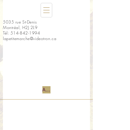
5035 rue St-Denis
Montréal, H2J 2L9
Tél:
514-842-1994
lapetitemarche@videotron.ca
Accueil