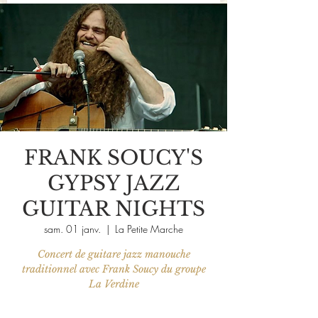
FRANK SOUCY'S
GYPSY JAZZ
GUITAR NIGHTS
sam. 01 janv.
  |  
La Petite Marche
Concert de guitare jazz manouche
traditionnel avec Frank Soucy du groupe
La Verdine