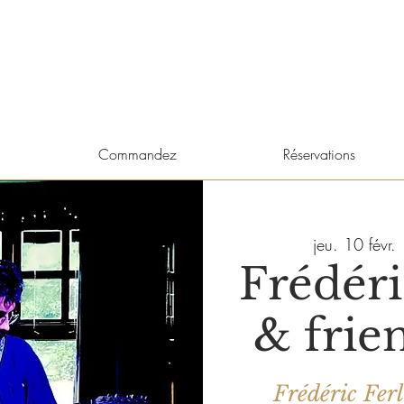
Commandez
Réservations
jeu. 10 févr.
 
Frédéri
& frien
Frédéric Fer