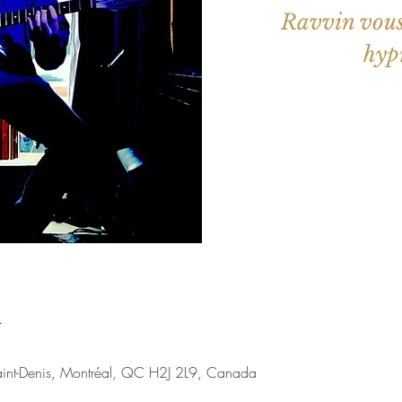
Ravvin vous
hyp
Les billets 
Voir d'a
u
aint-Denis, Montréal, QC H2J 2L9, Canada