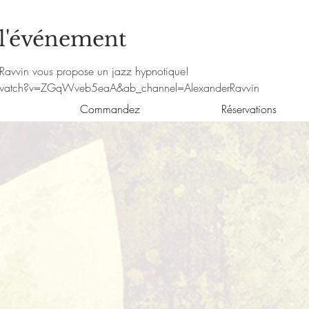
 l'événement
r Ravvin vous propose un jazz hypnotique!
watch?v=ZGqWveb5eaA&ab_channel=AlexanderRavvin
Commandez
Réservations