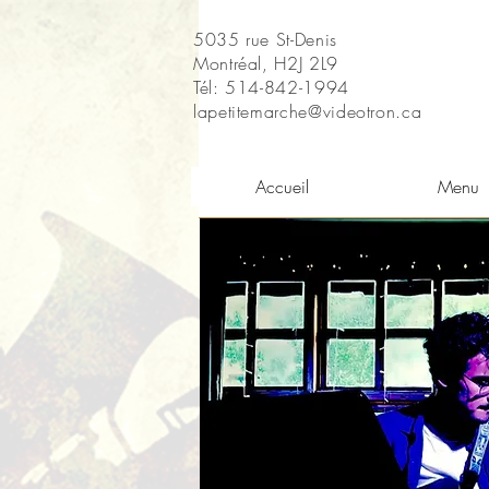
5035 rue St-Denis
Montréal, H2J 2L9
Tél: 514-842-1994
lapetitemarche@videotron.ca
Accueil
Menu