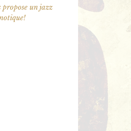
 propose un jazz
notique!
ne sont pas en vente
utres événements