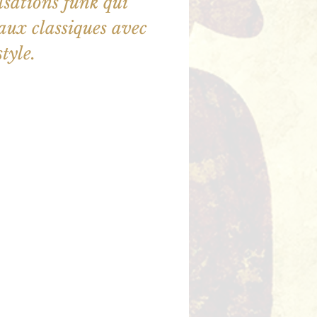
ulsations funk qui
aux classiques avec
style.
illet en vente
utres événements