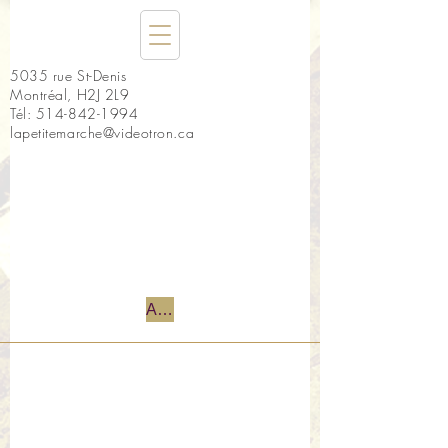
5035 rue St-Denis
Montréal, H2J 2L9
Tél:
514-842-1994
lapetitemarche@videotron.ca
Accueil