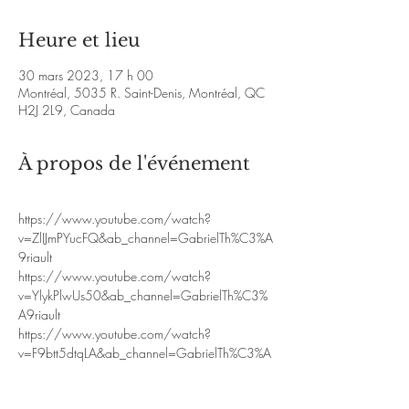
Heure et lieu
30 mars 2023, 17 h 00
Montréal, 5035 R. Saint-Denis, Montréal, QC
H2J 2L9, Canada
À propos de l'événement
https://www.youtube.com/watch?
v=ZlIJmPYucFQ&ab_channel=GabrielTh%C3%A
9riault
https://www.youtube.com/watch?
v=YlykPlwUs50&ab_channel=GabrielTh%C3%
A9riault
https://www.youtube.com/watch?
v=F9btt5dtqLA&ab_channel=GabrielTh%C3%A
9riault
https://www.youtube.com/watch?