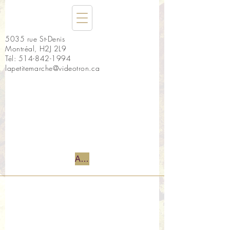
5035 rue St-Denis
Montréal, H2J 2L9
Tél:
514-842-1994
lapetitemarche@videotron.ca
Accueil