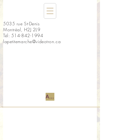
5035 rue St-Denis
Montréal, H2J 2L9
Tél:
514-842-1994
lapetitemarche@videotron.ca
Accueil