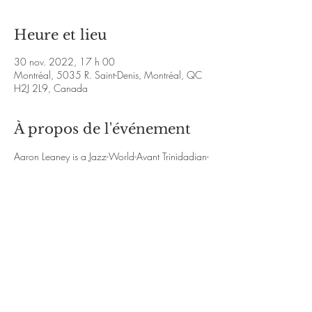
Heure et lieu
30 nov. 2022, 17 h 00
Montréal, 5035 R. Saint-Denis, Montréal, QC
H2J 2L9, Canada
À propos de l'événement
Aaron Leaney is a Jazz-World-Avant Trinidadian-
Canadian saxophonist, multi-instrumentalist, 
educator
https://www.aaronleaney.com/
https://www.
facebook.com/aaronleaney