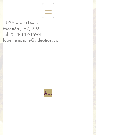
5035 rue St-Denis
Montréal, H2J 2L9
Tél:
514-842-1994
lapetitemarche@videotron.ca
Accueil