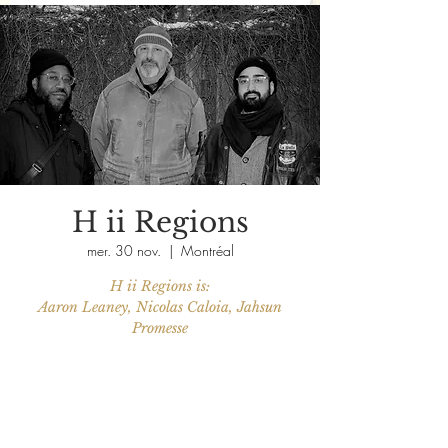
H ii Regions
mer. 30 nov.
  |  
Montréal
H ii Regions is:
Aaron Leaney, Nicolas Caloia, Jahsun
Promesse
Aucun billet en vente
Voir d'autres événements