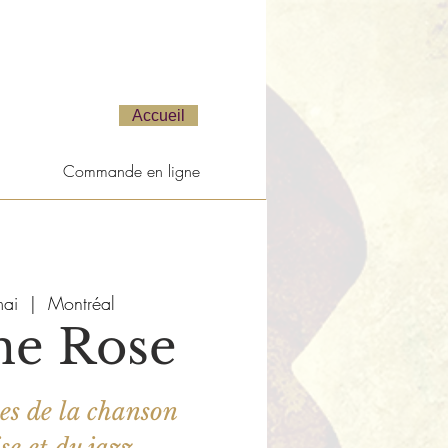
Accueil
Commande en ligne
mai
  |  
Montréal
̀ne Rose
es de la chanson
e et du jazz