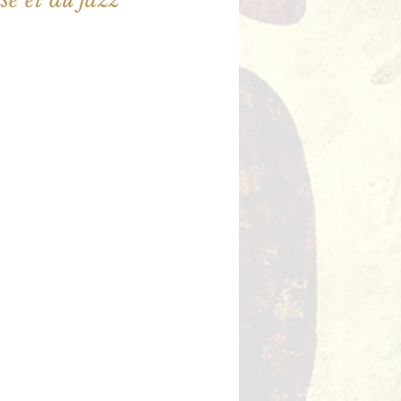
illet en vente
utres événements