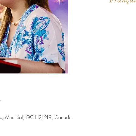
Aucun b
Voir d'a
u
nis, Montréal, QC H2J 2L9, Canada