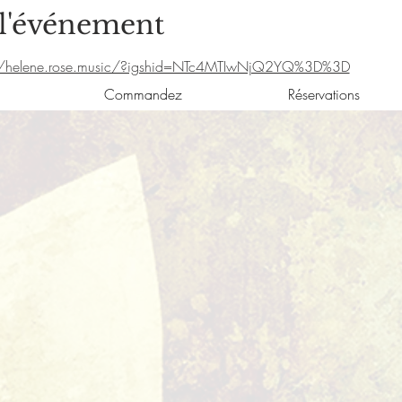
 l'événement
m/helene.rose.music/?igshid=NTc4MTIwNjQ2YQ%3D%3D
Commandez
Réservations