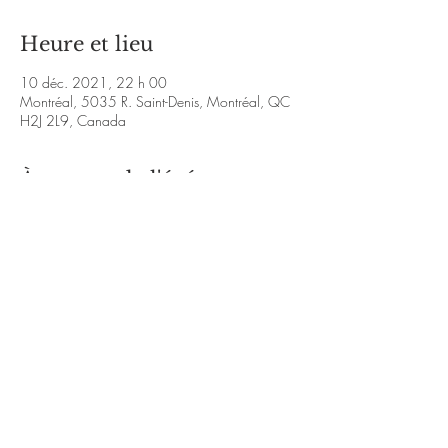
Heure et lieu
10 déc. 2021, 22 h 00
Montréal, 5035 R. Saint-Denis, Montréal, QC
H2J 2L9, Canada
À propos de l'événement
https://youtu.be/fyT4DBv01LI