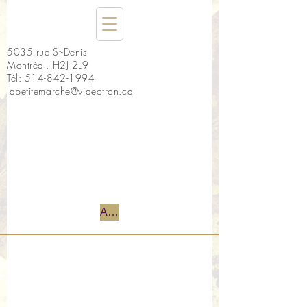
5035 rue St-Denis
Montréal, H2J 2L9
Tél:
514-842-1994
lapetitemarche@videotron.ca
Accueil