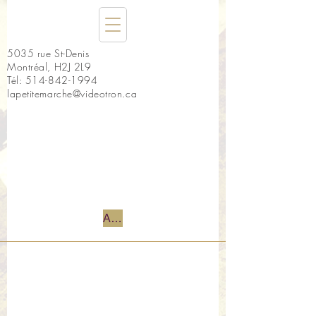
5035 rue St-Denis
Montréal, H2J 2L9
Tél:
514-842-1994
lapetitemarche@videotron.ca
Accueil