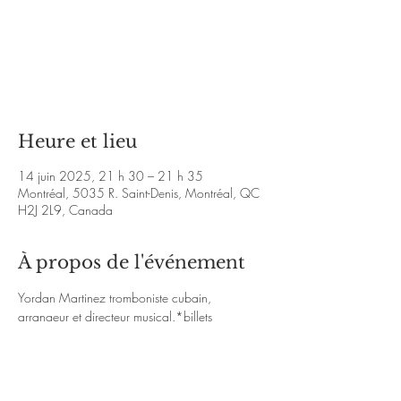
Aucun billet en vente
Voir d'autres événements
Heure et lieu
14 juin 2025, 21 h 30 – 21 h 35
Montréal, 5035 R. Saint-Denis, Montréal, QC
H2J 2L9, Canada
À propos de l'événement
Yordan Martinez tromboniste cubain, 
arrangeur et directeur musical.*billets 
électroniques requis assister au spectacle.
FB 
event: 
https://www.facebook.com/events/53
8158442692733