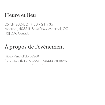
Heure et lieu
26 juin 2024, 21 h 30 – 21 h 35
Montréal, 5035 R. Saint-Denis, Montréal, QC
H2J 2L9, Canada
À propos de l'événement
https://snd.click/b2zq?
fbclid=IwZXh0bgNhZW0CMTAAAR3N86XZE
y9XCYFST_4PAZuJvfbcsMZl8uxSvAP0nPAKTCH
2cxo2QxgRpmY_aem_AfUF-
IikqV08GfIV4ZMNNg-
kHKSIzMNCKM8dO16GhgX0jhSpDSSFeX_o
0yAghc4xnFse2jerLxo8wi6dWo6VCLiJ