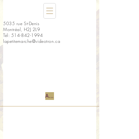
5035 rue St-Denis
Montréal, H2J 2L9
Tél:
514-842-1994
lapetitemarche@videotron.ca
Accueil