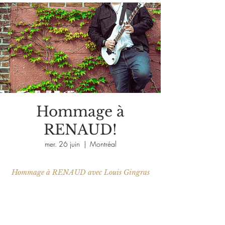
Hommage à
RENAUD!
mer. 26 juin
  |  
Montréal
Hommage à RENAUD avec Louis Gingras
Aucun billet en vente
Voir d'autres événements