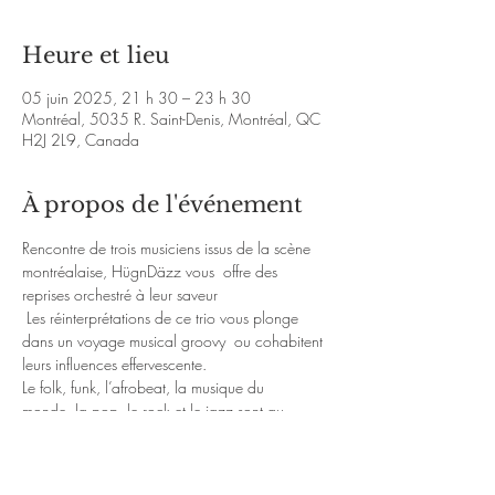
Heure et lieu
05 juin 2025, 21 h 30 – 23 h 30
Montréal, 5035 R. Saint-Denis, Montréal, QC
H2J 2L9, Canada
À propos de l'événement
Rencontre de trois musiciens issus de la scène 
montréalaise, HügnDäzz vous  offre des 
reprises orchestré à leur saveur 
 Les réinterprétations de ce trio vous plonge 
dans un voyage musical groovy  ou cohabitent 
leurs influences effervescente.
Le folk, funk, l’afrobeat, la musique du 
monde, la pop, le rock et le jazz sont au 
rendez-vous … 
Bienvenue dans leur univers !