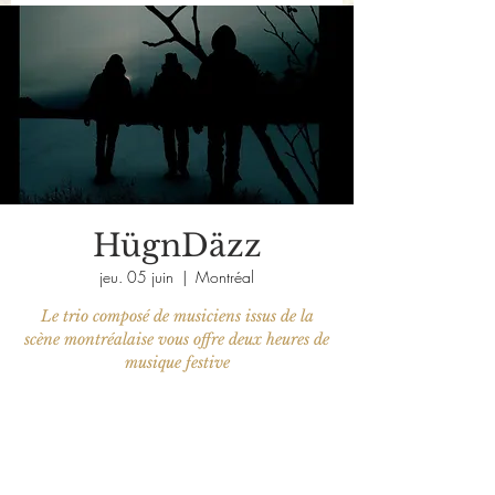
HügnDäzz
jeu. 05 juin
  |  
Montréal
Le trio composé de musiciens issus de la
scène montréalaise vous offre deux heures de
musique festive
Aucun billet en vente
Voir d'autres événements