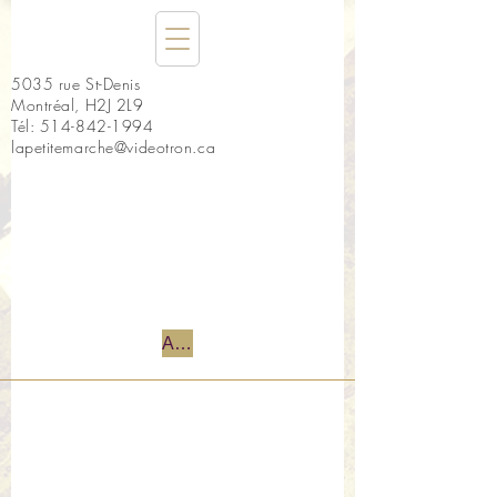
5035 rue St-Denis
Montréal, H2J 2L9
Tél:
514-842-1994
lapetitemarche@videotron.ca
Accueil