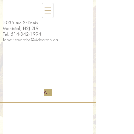
5035 rue St-Denis
Montréal, H2J 2L9
Tél:
514-842-1994
lapetitemarche@videotron.ca
Accueil