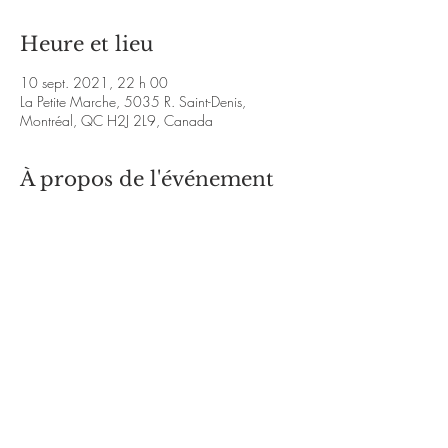
Heure et lieu
10 sept. 2021, 22 h 00
La Petite Marche, 5035 R. Saint-Denis,
Montréal, QC H2J 2L9, Canada
À propos de l'événement
Concert Rockabilly !
https://www.youtube.com/watch?
v=ZlX_eHD8FX0&ab_channel=MartinColes