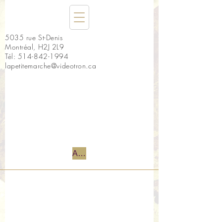
5035 rue St-Denis
Montréal, H2J 2L9
Tél:
514-842-1994
lapetitemarche@videotron.ca
Accueil