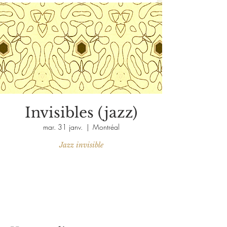
Invisibles (jazz)
mar. 31 janv.
  |  
Montréal
Jazz invisible
Aucun billet en vente
Voir d'autres événements