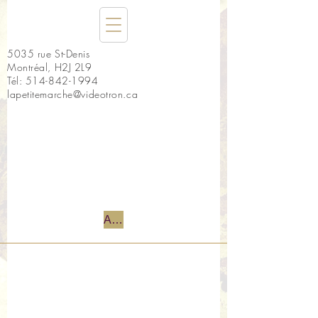
5035 rue St-Denis
Montréal, H2J 2L9
Tél:
514-842-1994
lapetitemarche@videotron.ca
Accueil