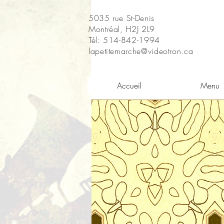
5035 rue St-Denis
Montréal, H2J 2L9
Tél: 514-842-1994
lapetitemarche@videotron.ca
Accueil
Menu