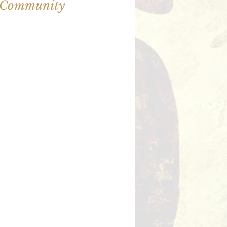
illet en vente
utres événements