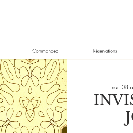
Commandez
Réservations
mar. 08 a
INVI