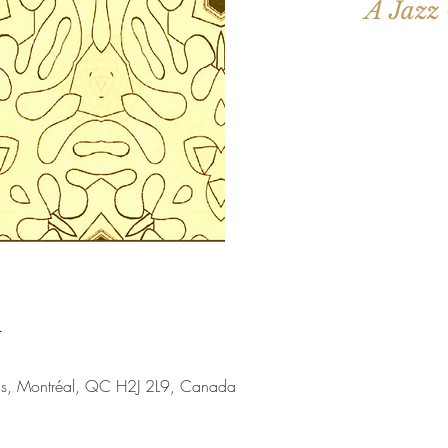
Aucun b
Voir d'a
u
nis, Montréal, QC H2J 2L9, Canada