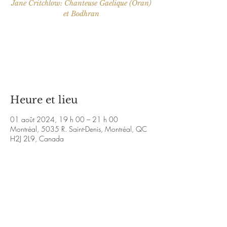
Jane Critchlow: Chanteuse Gaelique (Oran)
Aucun billet en vente
Voir d'autres événements
Heure et lieu
01 août 2024, 19 h 00 – 21 h 00
Montréal, 5035 R. Saint-Denis, Montréal, QC
H2J 2L9, Canada
À propos de l'événement
https://www.youtube.com/watch?
v=JT71EUlDbUM&ab_channel=MariaNavarro