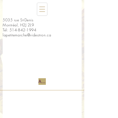
5035 rue St-Denis
Montréal, H2J 2L9
Tél:
514-842-1994
lapetitemarche@videotron.ca
Accueil