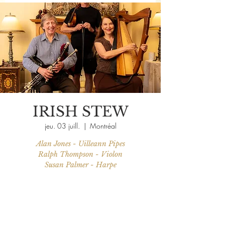
IRISH STEW
jeu. 03 juill.
  |  
Montréal
Alan Jones - Uilleann Pipes
Ralph Thompson - Violon
Susan Palmer - Harpe
Aucun billet en vente
Voir d'autres événements