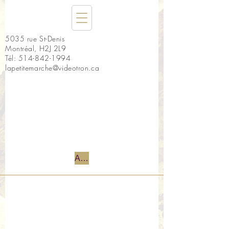
5035 rue St-Denis
Montréal, H2J 2L9
Tél:
514-842-1994
lapetitemarche@videotron.ca
Accueil