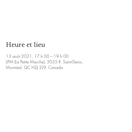
Les billets ne sont pas en vente
Voir d'autres événements
Heure et lieu
13 août 2021, 17 h 00 – 19 h 00
LPM (La Petite Marche), 5035 R. Saint-Denis,
Montréal, QC H2J 2L9, Canada
À propos de l'événement
Avec : Isabella Rachiele (voix) + Yûr Yesli 
(guitare) + Leighton Harell (contrebasse)