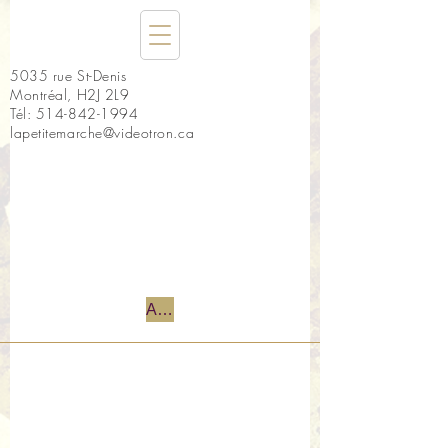
5035 rue St-Denis
Montréal, H2J 2L9
Tél:
514-842-1994
lapetitemarche@videotron.ca
Accueil