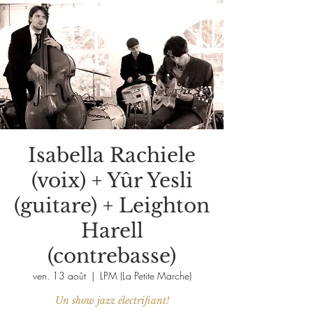
Isabella Rachiele
(voix) + Yûr Yesli
(guitare) + Leighton
Harell
(contrebasse)
ven. 13 août
  |  
LPM (La Petite Marche)