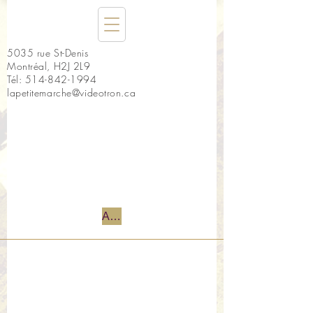
5035 rue St-Denis
Montréal, H2J 2L9
Tél:
514-842-1994
lapetitemarche@videotron.ca
Accueil