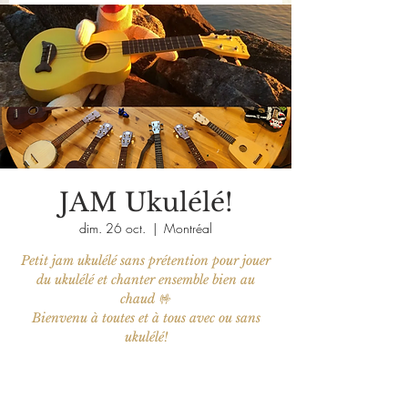
JAM Ukulélé!
dim. 26 oct.
  |  
Montréal
Petit jam ukulélé sans prétention pour jouer
du ukulélé et chanter ensemble bien au
chaud 🤟
Bienvenu à toutes et à tous avec ou sans
ukulélé!
Aucun billet en vente