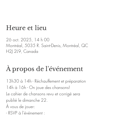
Voir d'autres événements
Heure et lieu
26 oct. 2025, 14 h 00
Montréal, 5035 R. Saint-Denis, Montréal, QC
H2J 2L9, Canada
À propos de l'événement
13h30 à 14h - Réchauffement et préparation 
14h à 16h - On joue des chansons!
Le cahier de chansons revu et corrigé sera 
publié le dimanche 22.
À vous de jouer: 
- RSVP à l'événement : 
https://web.facebook.com/events/1212100
719872722
- Partagez l'événement! 