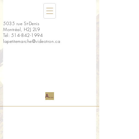
5035 rue St-Denis
Montréal, H2J 2L9
Tél:
514-842-1994
lapetitemarche@videotron.ca
Accueil