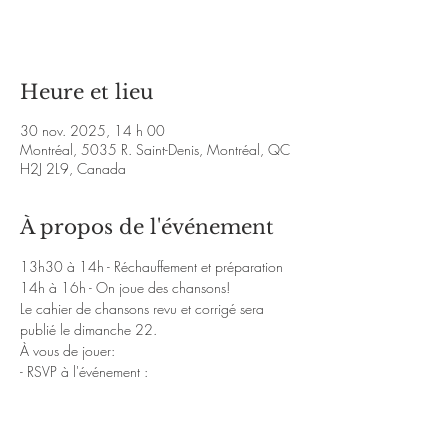
Voir d'autres événements
Heure et lieu
30 nov. 2025, 14 h 00
Montréal, 5035 R. Saint-Denis, Montréal, QC
H2J 2L9, Canada
À propos de l'événement
13h30 à 14h - Réchauffement et préparation 
14h à 16h - On joue des chansons!
Le cahier de chansons revu et corrigé sera 
publié le dimanche 22.
À vous de jouer: 
- RSVP à l'événement : 
https://web.facebook.com/events/1212100
719872722
- Partagez l'événement! 