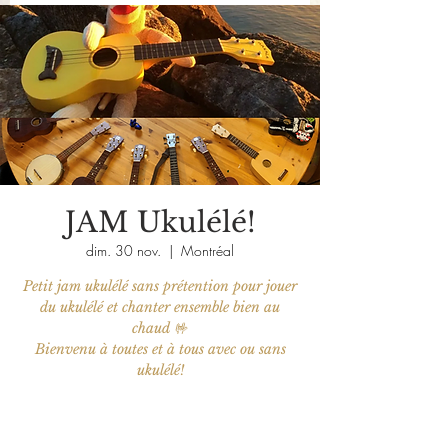
JAM Ukulélé!
dim. 30 nov.
  |  
Montréal
Petit jam ukulélé sans prétention pour jouer
du ukulélé et chanter ensemble bien au
chaud 🤟
Bienvenu à toutes et à tous avec ou sans
ukulélé!
Aucun billet en vente