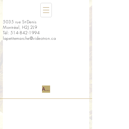
5035 rue St-Denis
Montréal, H2J 2L9
Tél:
514-842-1994
lapetitemarche@videotron.ca
Accueil