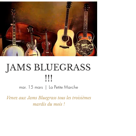
JAMS BLUEGRASS
!!!
mar. 15 mars
  |  
La Petite Marche
Venez aux Jams Bluegrass tous les troisièmes
mardis du mois !
Les billets ne sont pas en vente
Voir d'autres événements