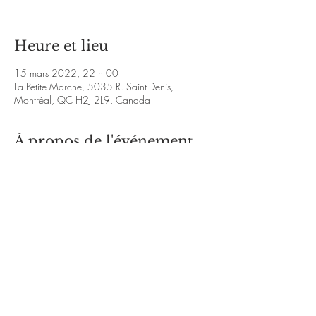
Heure et lieu
15 mars 2022, 22 h 00
La Petite Marche, 5035 R. Saint-Denis,
Montréal, QC H2J 2L9, Canada
À propos de l'événement
Venez aux Jams Bluegrass tous les troisièmes 
mardis du mois !