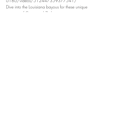
6186/videos/512447359377541/
Dive into the Louisiana bayous for these unique 
sessions of Cajun and Zydeco music in 
Montreal. Warm atmosphere, two-steps, 
waltzes, blues and broken hearts on the menu.
Every 2nd Thursday of the month, from 7pm to 
9pm, a trio including accordion, fiddle and 
guitar ensures the session. Welcome to y'all, 
musicians, dancers and drinkers!
https://www.facebook.com/10653175082
6186/videos/512447359377541/