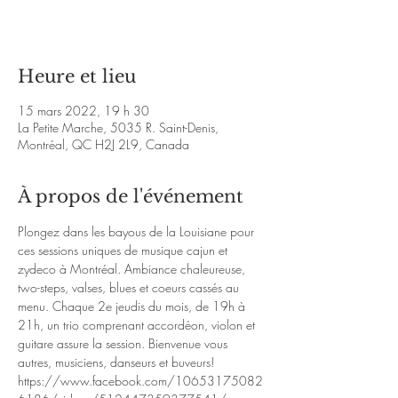
Voir d'autres événements
Heure et lieu
15 mars 2022, 19 h 30
La Petite Marche, 5035 R. Saint-Denis,
Montréal, QC H2J 2L9, Canada
À propos de l'événement
Plongez dans les bayous de la Louisiane pour 
ces sessions uniques de musique cajun et 
zydeco à Montréal. Ambiance chaleureuse, 
two-steps, valses, blues et coeurs cassés au 
menu. Chaque 2e jeudis du mois, de 19h à 
21h, un trio comprenant accordéon, violon et 
guitare assure la session. Bienvenue vous 
autres, musiciens, danseurs et buveurs!
https://www.facebook.com/10653175082