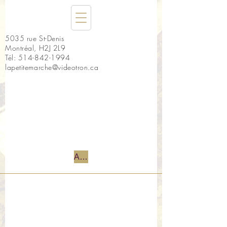
5035 rue St-Denis
Montréal, H2J 2L9
Tél:
514-842-1994
lapetitemarche@videotron.ca
Accueil