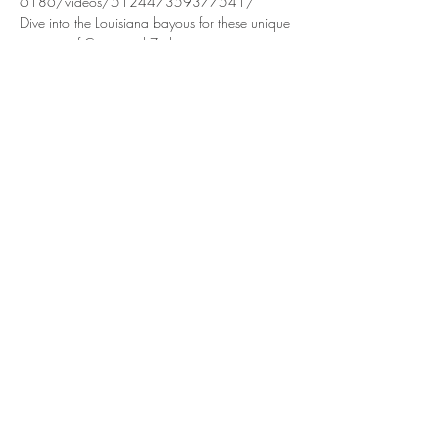
6186/videos/512447359377541/
Dive into the Louisiana bayous for these unique 
sessions of Cajun and Zydeco music in 
Montreal. Warm atmosphere, two-steps, 
waltzes, blues and broken hearts on the menu.
Every 2nd Thursday of the month, from 7pm to 
9pm, a trio including accordion, fiddle and 
guitar ensures the session. Welcome to y'all, 
musicians, dancers and drinkers!
https://www.facebook.com/10653175082
6186/videos/512447359377541/