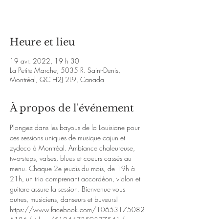
Voir d'autres événements
Heure et lieu
19 avr. 2022, 19 h 30
La Petite Marche, 5035 R. Saint-Denis,
Montréal, QC H2J 2L9, Canada
À propos de l'événement
Plongez dans les bayous de la Louisiane pour 
ces sessions uniques de musique cajun et 
zydeco à Montréal. Ambiance chaleureuse, 
two-steps, valses, blues et coeurs cassés au 
menu. Chaque 2e jeudis du mois, de 19h à 
21h, un trio comprenant accordéon, violon et 
guitare assure la session. Bienvenue vous 
autres, musiciens, danseurs et buveurs!
https://www.facebook.com/10653175082