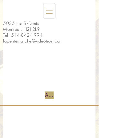
5035 rue St-Denis
Montréal, H2J 2L9
Tél:
514-842-1994
lapetitemarche@videotron.ca
Accueil