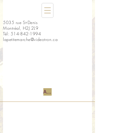
5035 rue St-Denis
Montréal, H2J 2L9
Tél:
514-842-1994
lapetitemarche@videotron.ca
Accueil