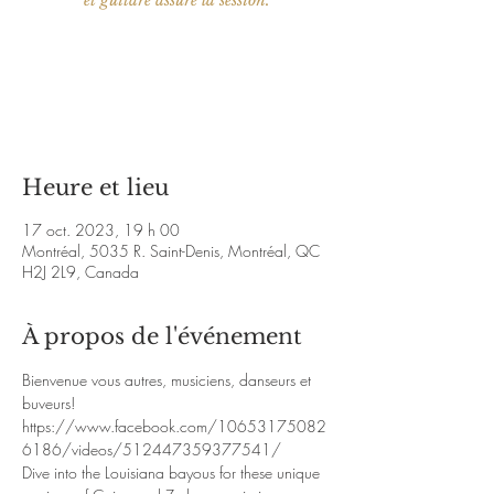
et guitare assure la session.
Aucun billet en vente
Voir d'autres événements
Heure et lieu
17 oct. 2023, 19 h 00
Montréal, 5035 R. Saint-Denis, Montréal, QC
H2J 2L9, Canada
À propos de l'événement
Bienvenue vous autres, musiciens, danseurs et 
buveurs!
https://www.facebook.com/10653175082
6186/videos/512447359377541/
Dive into the Louisiana bayous for these unique 