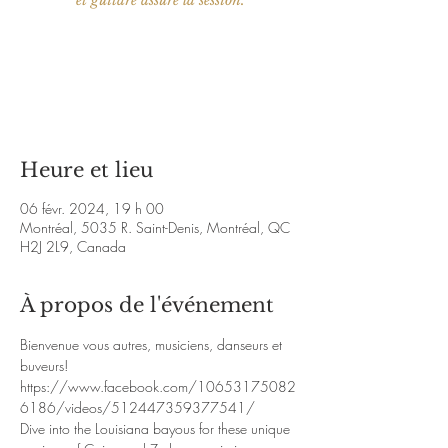
et guitare assure la session.
Aucun billet en vente
Voir d'autres événements
Heure et lieu
06 févr. 2024, 19 h 00
Montréal, 5035 R. Saint-Denis, Montréal, QC
H2J 2L9, Canada
À propos de l'événement
Bienvenue vous autres, musiciens, danseurs et 
buveurs!
https://www.facebook.com/10653175082
6186/videos/512447359377541/
Dive into the Louisiana bayous for these unique 