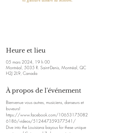
et guitare assure la session.
Aucun billet en vente
Voir d'autres événements
Heure et lieu
05 mars 2024, 19 h 00
Montréal, 5035 R. Saint-Denis, Montréal, QC
H2J 2L9, Canada
À propos de l'événement
Bienvenue vous autres, musiciens, danseurs et 
buveurs!
https://www.facebook.com/10653175082
6186/videos/512447359377541/
Dive into the Louisiana bayous for these unique 