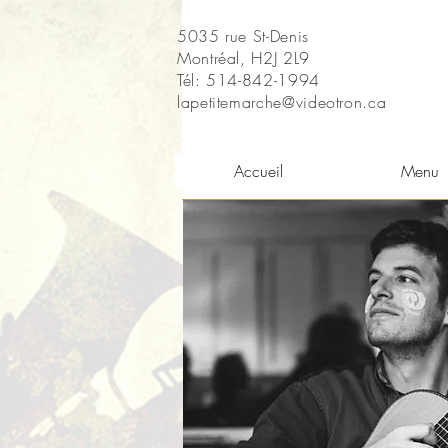
5035 rue St-Denis
Montréal, H2J 2L9
Tél: 514-842-1994
lapetitemarche@videotron.ca
Accueil
Menu