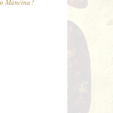
illet en vente
utres événements