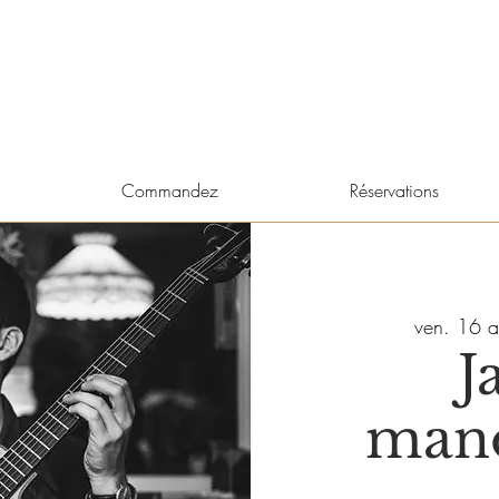
Commandez
Réservations
ven. 16 a
J
man