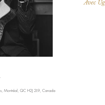
Aucun b
Voir d'a
u
nis, Montréal, QC H2J 2L9, Canada