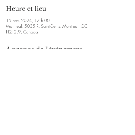
Heure et lieu
15 nov. 2024, 17 h 00
Montréal, 5035 R. Saint-Denis, Montréal, QC
H2J 2L9, Canada
À propos de l'événement
https://www.facebook.com/ma.joly.988