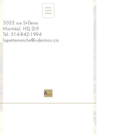
5035 rue St-Denis
Montréal, H2J 2L9
Tél:
514-842-1994
lapetitemarche@videotron.ca
Accueil