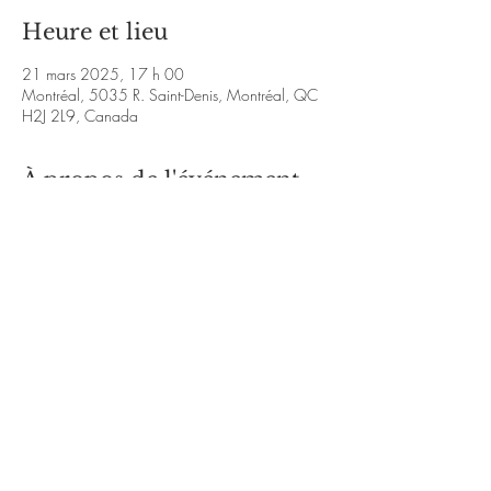
Heure et lieu
21 mars 2025, 17 h 00
Montréal, 5035 R. Saint-Denis, Montréal, QC
H2J 2L9, Canada
À propos de l'événement
https://www.facebook.com/ma.joly.988