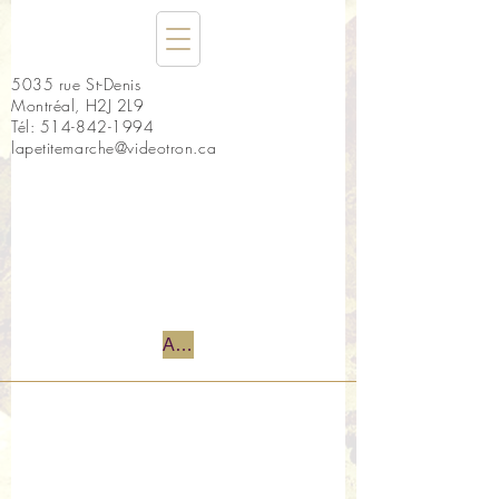
5035 rue St-Denis
Montréal, H2J 2L9
Tél:
514-842-1994
lapetitemarche@videotron.ca
Accueil