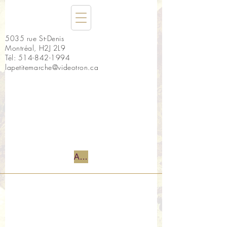
5035 rue St-Denis
Montréal, H2J 2L9
Tél:
514-842-1994
lapetitemarche@videotron.ca
Accueil