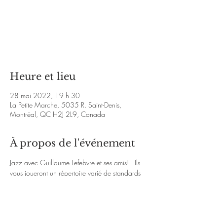
Les billets ne sont pas en vente
Voir d'autres événements
Heure et lieu
28 mai 2022, 19 h 30
La Petite Marche, 5035 R. Saint-Denis,
Montréal, QC H2J 2L9, Canada
À propos de l'événement
Jazz avec Guillaume Lefebvre et ses amis!   Ils 
vous joueront un répertoire varié de standards 
jazz, pièces de répertoire populaire, et 
quelques compositions. 
Ne manquez pas ça !   
https://www.facebook.com/watch/live/?