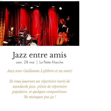
Jazz entre amis
sam. 28 mai
  |  
La Petite Marche
Jazz avec Guillaume Lefebvre et ses amis!
Ils vous joueront un répertoire varié de
standards jazz, pièces de répertoire
populaire, et quelques compositions.
Ne manquez pas ça !