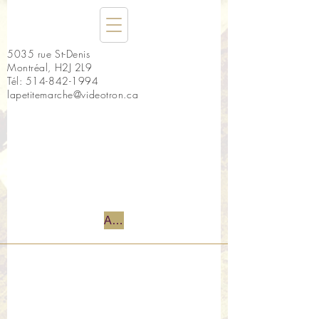
5035 rue St-Denis
Montréal, H2J 2L9
Tél:
514-842-1994
lapetitemarche@videotron.ca
Accueil