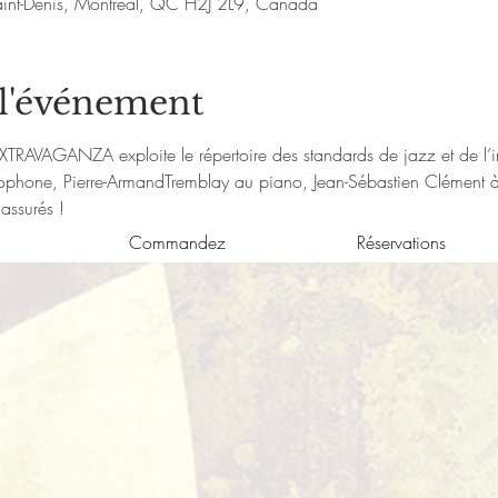
aint-Denis, Montréal, QC H2J 2L9, Canada
 l'événement
XTRAVAGANZA exploite le répertoire des standards de jazz et de l’i
hone, Pierre-ArmandTremblay au piano, Jean-Sébastien Clément à l
 assurés !
Commandez
Réservations