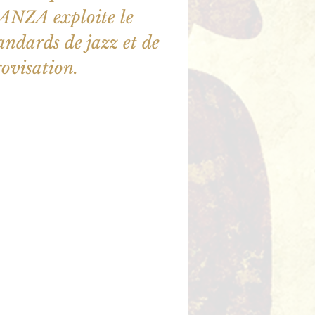
ZA exploite le
tandards de jazz et de
ovisation.
ne sont pas en vente
utres événements