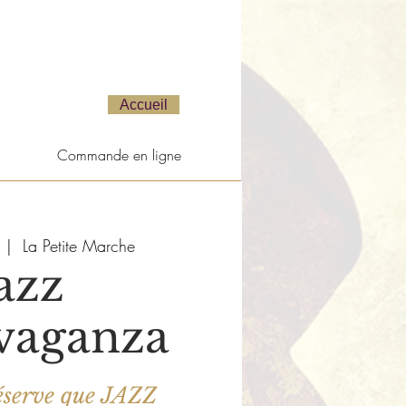
Accueil
Commande en ligne
  |  
La Petite Marche
azz
vaganza
réserve que JAZZ