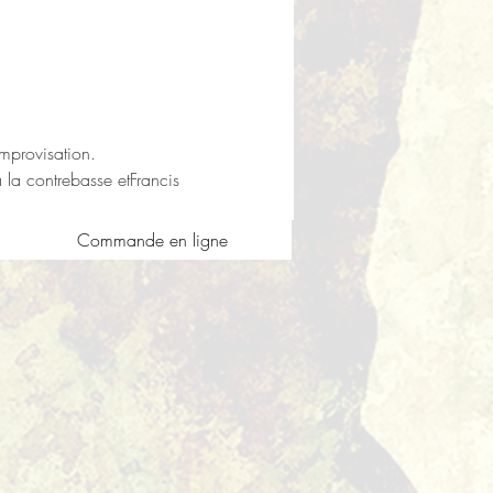
mprovisation.
a contrebasse etFrancis 
Commande en ligne