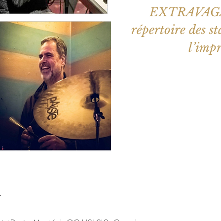
EXTRAVAGAN
répertoire des s
l’impr
Les billets 
Voir d'a
u