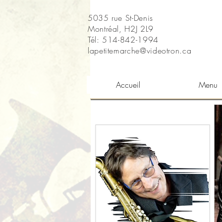
5035 rue St-Denis
Montréal, H2J 2L9
Tél: 514-842-1994
lapetitemarche@videotron.ca
Accueil
Menu