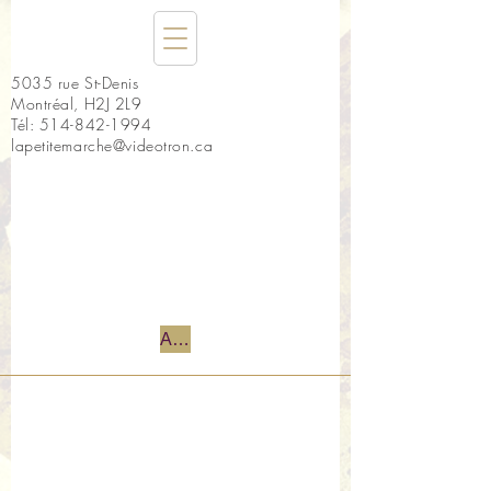
5035 rue St-Denis
Montréal, H2J 2L9
Tél:
514-842-1994
lapetitemarche@videotron.ca
Accueil