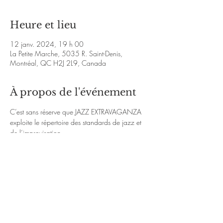
Heure et lieu
12 janv. 2024, 19 h 00
La Petite Marche, 5035 R. Saint-Denis,
Montréal, QC H2J 2L9, Canada
À propos de l'événement
C’est sans réserve que JAZZ EXTRAVAGANZA 
exploite le répertoire des standards de jazz et 
de l’improvisation.
Avec Luc Thibaudeau au saxophone, Pierre-
ArmandTremblay au piano, Jean-Sébastien 
Clément à la contrebasse etFrancis Laliberté à 
la batterie, plaisirs assurés !