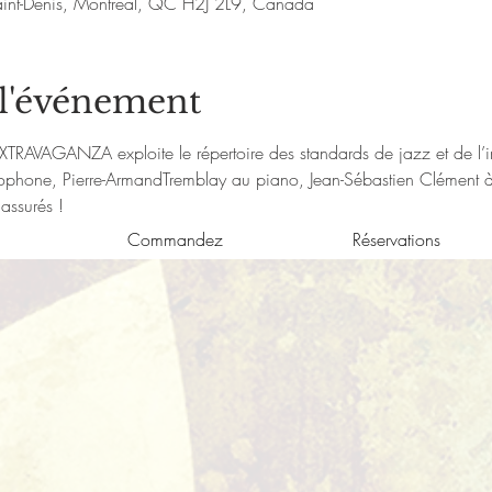
aint-Denis, Montréal, QC H2J 2L9, Canada
 l'événement
XTRAVAGANZA exploite le répertoire des standards de jazz et de l’i
hone, Pierre-ArmandTremblay au piano, Jean-Sébastien Clément à l
 assurés !
Commandez
Réservations