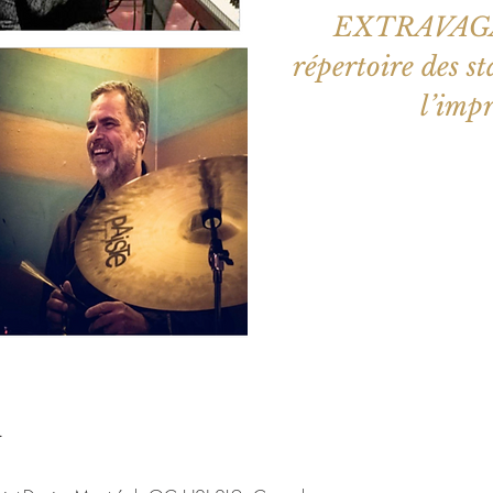
EXTRAVAGAN
répertoire des s
l’impr
Les billets 
Voir d'a
u