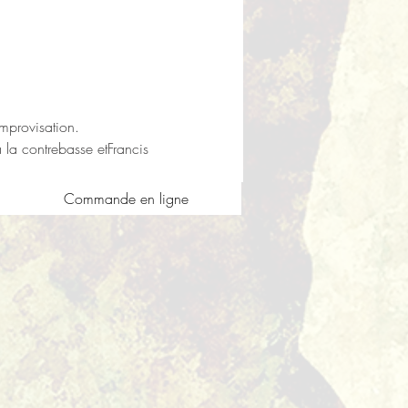
mprovisation.
a contrebasse etFrancis 
Commande en ligne