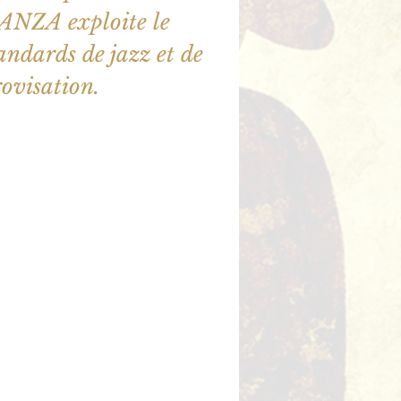
ZA exploite le
tandards de jazz et de
ovisation.
ne sont pas en vente
utres événements