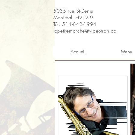
5035 rue St-Denis
Montréal, H2J 2L9
Tél: 514-842-1994
lapetitemarche@videotron.ca
Accueil
Menu