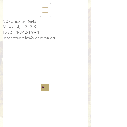
5035 rue St-Denis
Montréal, H2J 2L9
Tél:
514-842-1994
lapetitemarche@videotron.ca
Accueil