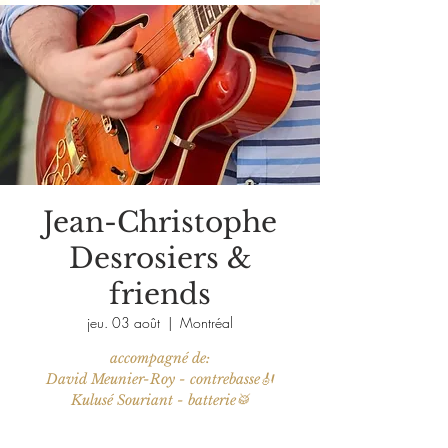
Jean-Christophe
Desrosiers &
friends
jeu. 03 août
  |  
Montréal
accompagné de:
David Meunier-Roy - contrebasse🎻
Kulusé Souriant - batterie🥁