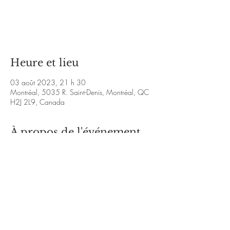
Aucun billet en vente
Voir d'autres événements
Heure et lieu
03 août 2023, 21 h 30
Montréal, 5035 R. Saint-Denis, Montréal, QC
H2J 2L9, Canada
À propos de l'événement
événement facebook: 
https://www.facebook.com/events/141430
6966025231/1414307009358560