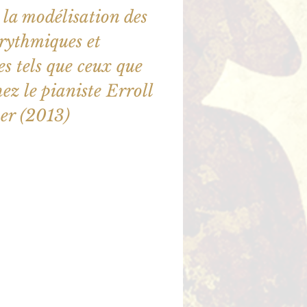
à la modélisation des
rythmiques et
s tels que ceux que
hez le pianiste Erroll
er (2013)
ne sont pas en vente
utres événements