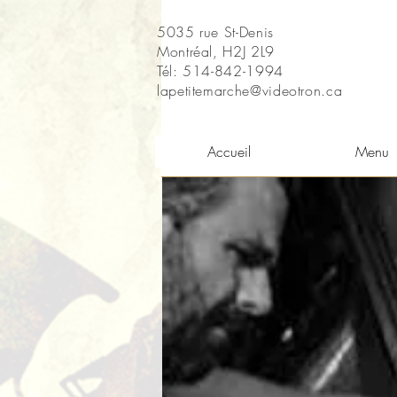
5035 rue St-Denis
Montréal, H2J 2L9
Tél: 514-842-1994
lapetitemarche@videotron.ca
Accueil
Menu