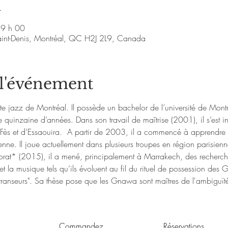
u
19 h 00
aint-Denis, Montréal, QC H2J 2L9, Canada
 l'événement
te jazz de Montréal. Il possède un bachelor de l’université de Montré
nzaine d’années. Dans son travail de maîtrise (2001), il s’est inté
Fès et d’Essaouira.  A partir de 2003, il a commencé à apprendre le
enne. Il joue actuellement dans plusieurs troupes en région parisienn
rat* (2015), il a mené, principalement à Marrakech, des recherches 
et la musique tels qu’ils évoluent au fil du rituel de possession de
transeurs". Sa thèse pose que les Gnawa sont maîtres de l'ambiguïté 
Commandez
Réservations