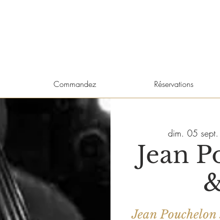
Commandez
Réservations
dim. 05 sept.
Jean P
&
Jean Pouchelon s