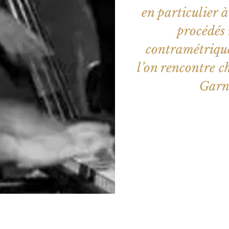
en particulier 
procédés 
contramétrique
l’on rencontre c
Garn
Les billets 
Voir d'a